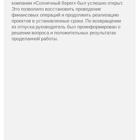
Предлагаем варианты
без навязывания лишних услуг
Можно рассчитать платежи по месяцам,
кварталам или привязать к этапам заказа.
Подстроимся под
ваш темп и бюджет.
Финансовая гарантия прохождения
проверок
Вернем деньги, если что-то пойдет не так