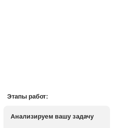
Наша работа:
Специалисты КазнаГК оперативно провели анализ
документов, выявили причину отказа и устранили
допущенную ошибку. После корректировки
документов заявление было повторно направлено в
электронном виде, что позволило ускорить процесс
открытия счета и избежать дополнительных
задержек.