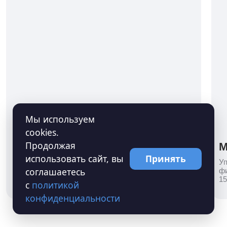
Corp-montazhroekt79324
Наталья Ко
Важнее всего для нас было не потратить
В этом году впер
лишнего времени и денег. Специалисты
с необходимостью
компании Казна Г К предложили точное
сопровождения го
и грамотное решение…
контакты компани
в интернете — и 
Смотреть полный отзыв
Смотреть п