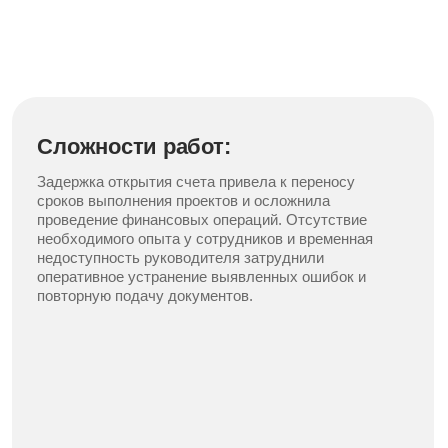
Разрабатываем решение
Подготавливаем оптимальную
схему казначейского
сопровождения и необходимый
пакет документов.
03
Сопровождаем процедуру
Берем на себя организацию и
контроль всех этапов работы до
получения результата.
04
Взаимодействуем с
казначейством и банком
Оперативно решаем вопросы,