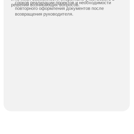
Сложности работ:
Задержка открытия счета привела к переносу
сроков выполнения проектов и осложнила
проведение финансовых операций. Отсутствие
необходимого опыта у сотрудников и временная
недоступность руководителя затруднили
оперативное устранение выявленных ошибок и
повторную подачу документов.