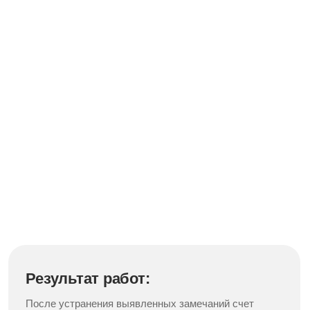
Персональный менеджер
Ответит на любой вопрос в
течение 5 минут
Пишите в мессенджер, скидывайте
документы и звоните в любое время.
Назначенный менеджер разберется
в вашей ситуации и подскажет, как
действовать.
Гибкие условия оплаты